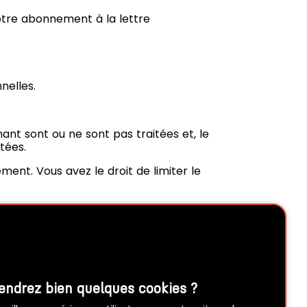
otre abonnement à la lettre
nelles.
nt sont ou ne sont pas traitées et, le
tées.
ment. Vous avez le droit de limiter le
rganisation, sous une forme lisible par
 traitement de vos données (newsletter
aire de contact
endrez bien quelques cookies ?
on des données ou auprès de l’autorité de