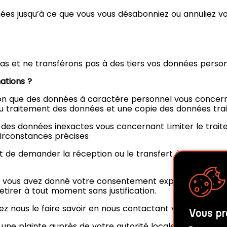
nées jusqu’à ce que vous vous désabonniez ou annuliez v
as et ne transférons pas à des tiers vos données person
ations ?
tion que des données à caractère personnel vous concerna
au traitement des données et une copie des données trai
on des données inexactes vous concernant Limiter le traite
irconstances précises
it de demander la réception ou le transfert à une autre o
e vous avez donné votre consentement explicite pour le
etirer à tout moment sans justification.
llez nous le faire savoir en nous contactant via le formul
Vous pr
une plainte auprès de votre autorité locale de protecti