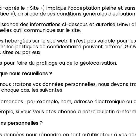
i-après le « Site ») implique l’acceptation pleine et sans
tice »), ainsi que de ses conditions générales d’utilisatio
onnaissance des informations ci-dessous et autorise Gin&T
elles qu’il communique sur le site.
ges hébergées sur le site web. Il n’est pas valable pour 
nt les politiques de confidentialité peuvent différer. Gi
sites ou par eux.
 pour faire du profilage ou de la géolocalisation.
que nous recueillons ?
lle nous traitons vos données personnelles, nous devons tr
n chaque cas, les suivantes
 demandes : par exemple, nom, adresse électronique ou au
ple, si vous vous êtes abonné à notre bulletin d’inform
ns personnelles ?
 vos données pour répondre en tant qu’utilisateur à vos 